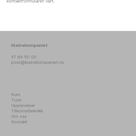
kontaktformularet vårt.
Klatrekompaniet
47 64 50 00
post@klatrekompaniet.no
Kurs
Turer
Opplevelser
Tilkomstteknikk
Om oss
Kontakt